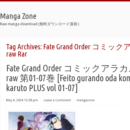
Manga Zone
Raw manga download (無料ダウンロード漫画 )
Tag Archives:
Fate Grand Order コミ
raw Rar
Fate Grand Order コミックアラ
raw 第01-07巻 [Feito gurando oda kom
karuto PLUS vol 01-07]
May 4, 2024 12:38 pm
⋅
Leave a Comment
⋅
mangazone