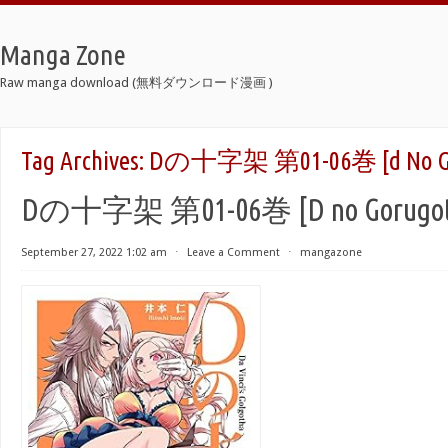
Manga Zone
Raw manga download (無料ダウンロード漫画 )
Tag Archives:
Dの十字架 第01-06巻 [d No Goru
Dの十字架 第01-06巻 [D no Gorugota 
September 27, 2022 1:02 am
⋅
Leave a Comment
⋅
mangazone