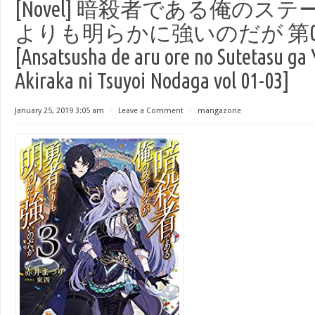
[Novel] 暗殺者である俺のス
よりも明らかに強いのだが 第01
[Ansatsusha de aru ore no Sutetasu ga 
Akiraka ni Tsuyoi Nodaga vol 01-03]
January 25, 2019 3:05 am
⋅
Leave a Comment
⋅
mangazone