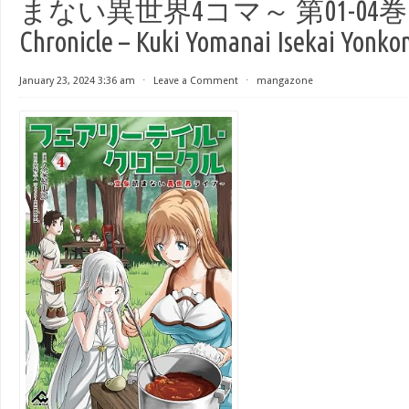
まない異世界4コマ～ 第01-04巻 [Fai
Chronicle – Kuki Yomanai Isekai Yonkom
January 23, 2024 3:36 am
⋅
Leave a Comment
⋅
mangazone