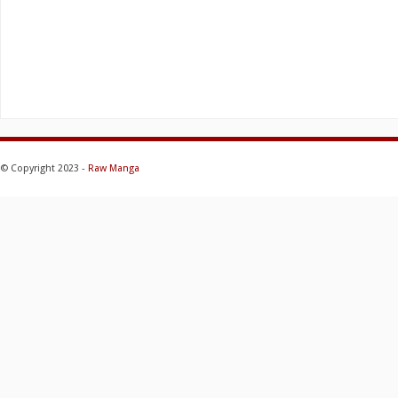
© Copyright 2023 -
Raw Manga