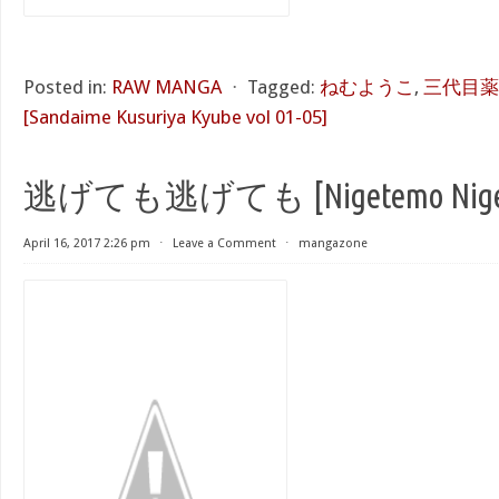
Posted in:
RAW MANGA
⋅
Tagged:
ねむようこ
,
三代目薬屋
[Sandaime Kusuriya Kyube vol 01-05]
逃げても逃げても [Nigetemo Nige
April 16, 2017 2:26 pm
⋅
Leave a Comment
⋅
mangazone