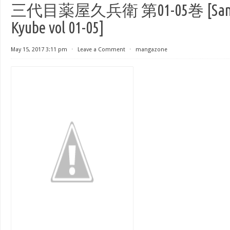
三代目薬屋久兵衛 第01-05巻 [Sandai
Kyube vol 01-05]
May 15, 2017 3:11 pm
⋅
Leave a Comment
⋅
mangazone