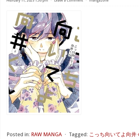
February 11, 2025 1:30 pm
⋅
Leave a Comment
⋅
mangazone
Posted in:
RAW MANGA
⋅
Tagged:
こっち向いてよ向井くん